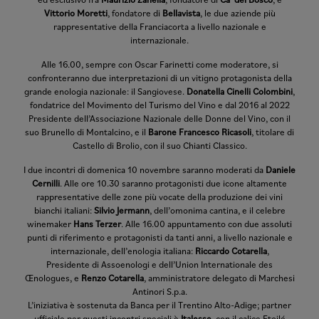
ed esclusivo fra
Maurizio Zanella
, fondatore di
Ca’ del Bosco
, e
Vittorio Moretti
, fondatore di
Bellavista
, le due aziende più
rappresentative della Franciacorta a livello nazionale e
internazionale.
Alle 16.00, sempre con Oscar Farinetti come moderatore, si
confronteranno due interpretazioni di un vitigno protagonista della
grande enologia nazionale: il Sangiovese.
Donatella Cinelli Colombini
,
fondatrice del Movimento del Turismo del Vino e dal 2016 al 2022
Presidente dell’Associazione Nazionale delle Donne del Vino, con il
suo Brunello di Montalcino, e il
Barone Francesco Ricasoli
, titolare di
Castello di Brolio, con il suo Chianti Classico.
I due incontri di domenica 10 novembre saranno moderati da
Daniele
Cernilli
. Alle ore 10.30 saranno protagonisti due icone altamente
rappresentative delle zone più vocate della produzione dei vini
bianchi italiani:
Silvio Jermann
, dell’omonima cantina, e il celebre
winemaker
Hans Terzer
. Alle 16.00 appuntamento con due assoluti
punti di riferimento e protagonisti da tanti anni, a livello nazionale e
internazionale, dell’enologia italiana:
Riccardo Cotarella
,
Presidente di Assoenologi e dell’Union Internationale des
Œnologues, e
Renzo Cotarella
, amministratore delegato di Marchesi
Antinori S.p.a.
L’iniziativa è sostenuta da Banca per il Trentino Alto-Adige; partner