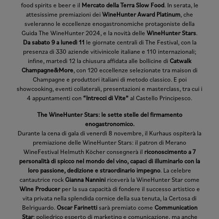
food spirits e beer e il
Mercato della Terra Slow Food
. In serata, le
attesissime premiazioni dei
WineHunter Award Platinum
, che
sveleranno le eccellenze enogastronomiche protagoniste della
Guida The WineHunter 2024, e la novità delle
WineHunter Stars
.
Da sabato 9 a lunedì 11
le giornate centrali di The Festival,
con la
presenza di 330 aziende vitivinicole italiane e 110 internazionali;
infine, martedì 12 la chiusura affidata alle bollicine di
Catwalk
Champagne&More
, con 120 eccellenze selezionate tra maison di
Champagne e produttori italiani di metodo classico. E poi
showcooking, eventi collaterali, presentazioni e masterclass, tra cui i
4 appuntamenti con
“Intrecci di Vite”
al Castello Principesco.
The WineHunter Stars: le sette stelle del firmamento
enogastronomico.
Durante la cena di gala di venerdì 8 novembre, il Kurhaus ospiterà la
premiazione delle WineHunter Stars: il patron di Merano
WineFestival Helmuth Köcher consegnerà il
riconoscimento a 7
personalità di spicco nel mondo del vino, capaci di illuminarlo con la
loro passione, dedizione e straordinario impegno
. La celebre
cantautrice rock
Gianna Nannini
riceverà la WineHunter Star come
Wine Producer
per la sua capacità di fondere il successo artistico e
vita privata nella splendida cornice della sua tenuta, la Certosa di
Belriguardo.
Oscar Farinetti
sarà premiato come
Communication
Star
: poliedrico esperto di marketing e comunicazione, ma anche