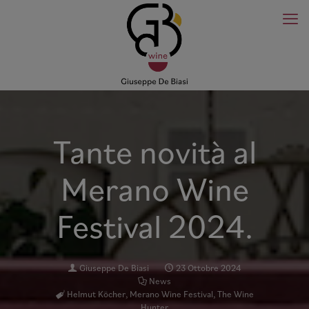
Tante novità al
Merano Wine
Festival 2024.
Giuseppe De Biasi
23 Ottobre 2024
News
Helmut Köcher
,
Merano Wine Festival
,
The Wine
Hunter