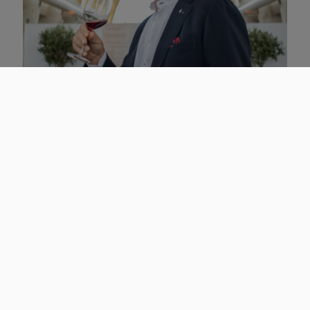
I principali appuntamenti
In cinque giorni di Merano WineFestival sono decine gli
appuntamenti che si susseguono, capaci di accontentare tutti i gusti.
Venerdì 8 novembre
dalle 10.00 alle 17.00, in Piazza della Rena si
terrà il
Mercato della Terra
a cura di
Slow Food Alto Adige
. Alle 11.00
all’Hotel Terme Merano la cerimonia di premiazione
“Nel segno di
Zierock”
, seguita alle 16.00 dalla masterclass a tema curata da
Angelo Carrillo. Poi alle 16.30 la masterclass
“Espressione dei vitigni
Piwi
” a cura di Nicola Biasi.
Alle 17.30 al Pavillon des Fleurs la cerimonia di premiazione dei The
WineHunter Awards Platinum
alle eccellenze in campo
enogastronomico nelle 4 categorie della guida The WineHunter:
Wine, Food, Spirits e Beer. Durante la premiazione, Helmuth Köcher
e il giornalista Andrea Radic conferiranno inoltre
cinque
riconoscimenti speciali al Genio, all’Innovazione, alla Conquista, alla
Famiglia e al Territorio
ad altrettante aziende d’eccellenza.