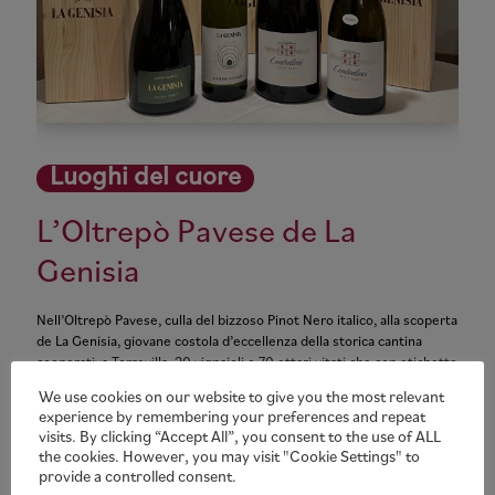
Luoghi del cuore
L’Oltrepò Pavese de La
Genisia
Nell’Oltrepò Pavese, culla del bizzoso Pinot Nero italico, alla scoperta
de La Genisia, giovane costola d’eccellenza della storica cantina
cooperativa Torrevilla. 20 vignaioli e 70 ettari vitati che con etichette
come il 110 Brut Nature puntano a far conoscere questo nuovo
We use cookies on our website to give you the most relevant
progetto ma anche a far da apripista alle bellezze paesaggistiche e
experience by remembering your preferences and repeat
gastronomiche dell’area.
visits. By clicking “Accept All”, you consent to the use of ALL
the cookies. However, you may visit "Cookie Settings" to
provide a controlled consent.