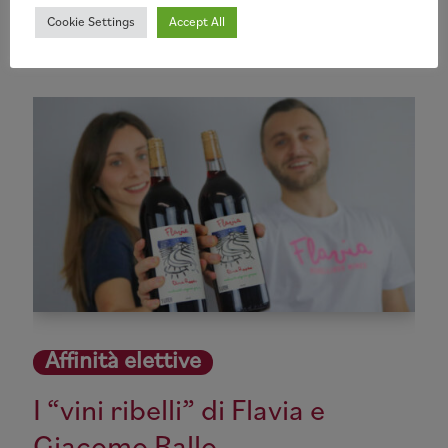
Giuseppe De Biasi
14 Settembre 2024
Cookie Settings
Accept All
Affinità elettive
I “vini ribelli” di Flavia e