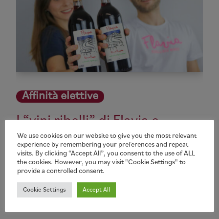
Affinità elettive
I “vini ribelli” di Flavia e
Giacomo Rallo.
We use cookies on our website to give you the most relevant
experience by remembering your preferences and repeat
visits. By clicking “Accept All”, you consent to the use of ALL
I “Rebellious Wines” di Flavia e Giacomo, quarta generazione della
the cookies. However, you may visit "Cookie Settings" to
famiglia Rallo di Marsala. Un'originale interpretazione degli autoctoni
provide a controlled consent.
siciliani che da un lato tiene conto della tradizione familiare e
dall’altro la rivede con un taglio contemporaneo, condito da concreta
Cookie Settings
Accept All
attenzione alla sostenibilità ambientale.